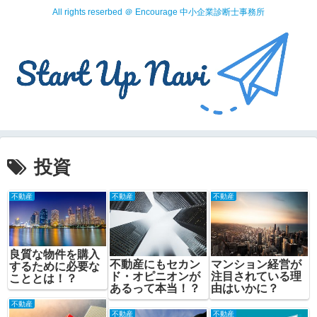
All rights reserbed ＠ Encourage 中小企業診断士事務所
投資
不動産
不動産
不動産
良質な物件を購入
不動産にもセカン
マンション経営が
するために必要な
ド・オピニオンが
注目されている理
こととは！？
あるって本当！？
由はいかに？
不動産
不動産
不動産