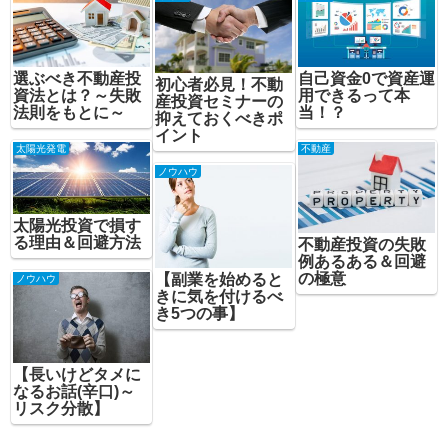
選ぶべき不動産投
自己資金0で資産運
初心者必見！不動
資法とは？～失敗
用できるって本
産投資セミナーの
法則をもとに～
当！？
抑えておくべきポ
イント
太陽光発電
不動産
ノウハウ
太陽光投資で損す
る理由＆回避方法
不動産投資の失敗
例あるある＆回避
の極意
【副業を始めると
ノウハウ
きに気を付けるべ
き5つの事】
【長いけどタメに
なるお話(辛口)～
リスク分散】