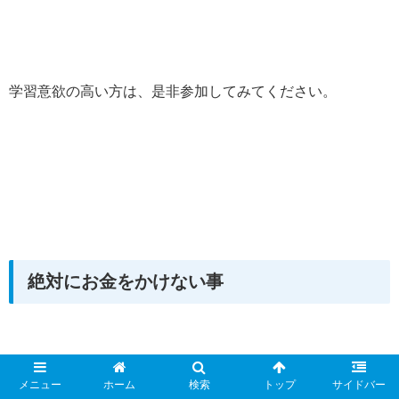
学習意欲の高い方は、是非参加してみてください。
絶対にお金をかけない事
先ほどのESBIのうち、新たに副業を始めようと考えている
メニュー
ホーム
検索
トップ
サイドバー