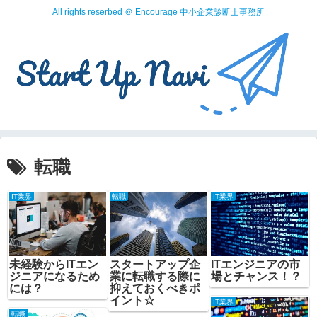
All rights reserbed ＠ Encourage 中小企業診断士事務所
転職
IT業界
転職
IT業界
未経験からITエン
スタートアップ企
ITエンジニアの市
ジニアになるため
業に転職する際に
場とチャンス！？
には？
抑えておくべきポ
イント☆
IT業界
転職