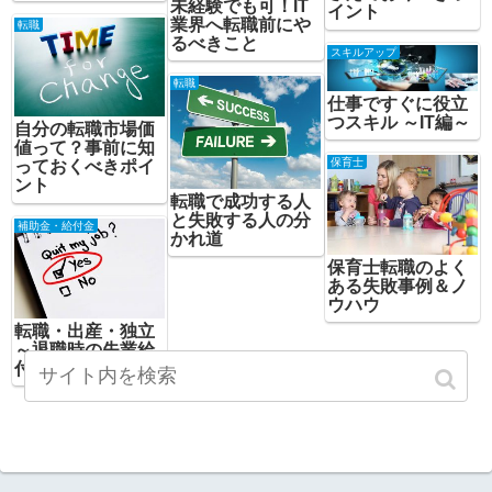
未経験でも可！IT
イント
業界へ転職前にや
転職
るべきこと
スキルアップ
転職
仕事ですぐに役立
つスキル ～IT編～
自分の転職市場価
値って？事前に知
保育士
っておくべきポイ
ント
転職で成功する人
と失敗する人の分
補助金・給付金
かれ道
保育士転職のよく
ある失敗事例＆ノ
ウハウ
転職・出産・独立
～退職時の失業給
付金 まとめ～