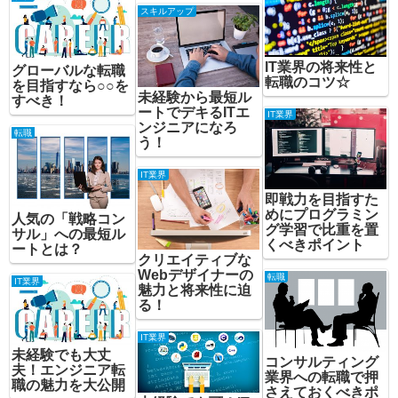
スキルアップ
IT業界の将来性と
グローバルな転職
転職のコツ☆
を目指すなら○○を
未経験から最短ル
すべき！
ートでデキるITエ
IT業界
ンジニアになろ
転職
う！
IT業界
即戦力を目指すた
めにプログラミン
人気の「戦略コン
グ学習で比重を置
サル」への最短ル
くべきポイント
ートとは？
クリエイティブな
Webデザイナーの
転職
IT業界
魅力と将来性に迫
る！
IT業界
未経験でも大丈
コンサルティング
夫！エンジニア転
業界への転職で押
職の魅力を大公開
さえておくべきポ