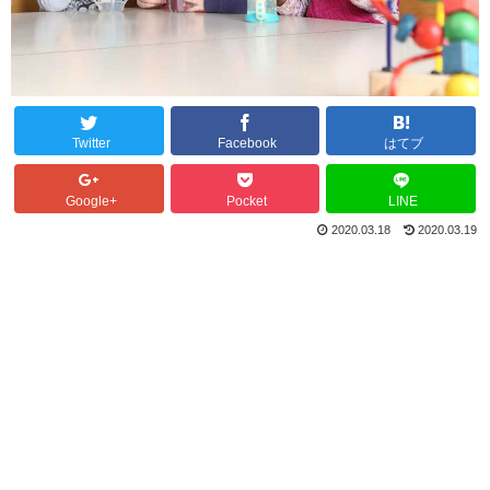
Twitter
Facebook
はてブ
Google+
Pocket
LINE
2020.03.18
2020.03.19