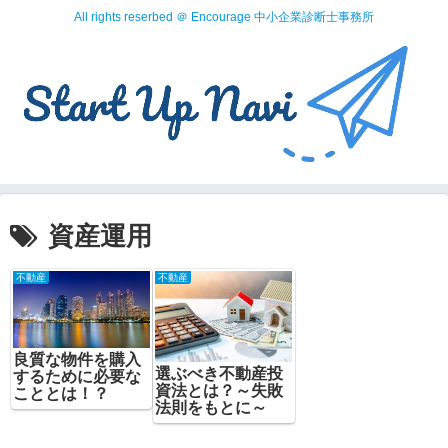
All rights reserbed ＠ Encourage 中小企業診断士事務所
資産運用
不動産
不動産
良質な物件を購入
選ぶべき不動産投
するために必要な
資法とは？～失敗
こととは！？
法則をもとに～