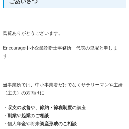
ごあいさつ
閲覧ありがとうございます。
Encourage中小企業診断士事務所 代表の鬼塚と申しま
す。
当事業所では、中小事業者だけでなくサラリーマンや主婦
（主夫）の方向けに
・
収支の改善
や、
節約・節税制度
の講座
・
副業
や
起業
の
ご相談
・個人
年金
や将来
資産形成
の
ご相談