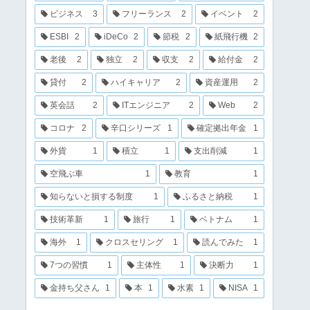
ビジネス
3
フリーランス
2
イベント
2
ESBI
2
iDeCo
2
節税
2
紙飛行機
2
老後
2
独立
2
収支
2
給付金
2
貸付
2
ハイキャリア
2
資産運用
2
英会話
2
ITエンジニア
2
Web
2
コロナ
2
辛口シリーズ
1
確定拠出年金
1
外貨
1
積立
1
支出削減
1
空飛ぶ車
1
教育
1
知らないと損する制度
1
ふるさと納税
1
技術革新
1
旅行
1
ベトナム
1
海外
1
クロスセリング
1
読んでみた
1
7つの習慣
1
主体性
1
決断力
1
金持ち父さん
1
本
1
水素
1
NISA
1