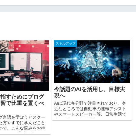
スキルアップ
今話題のAIを活用し、目標実
現へ
目指すためにプログ
学習で比重を置くべ
AIは現代各分野で注目されており、身
近なところでは自動車の運転アシスト
ト
やスマートスピーカー等、日常生活で
グ言語を学ぼうとスクー
当たり前のような存在になってきてい
た方やすでに学んだこと
ます。 また、AIについてただ学ぶだけ
かで、こんな悩みをお持
ではなく、 「AIエンジニアにキャリア
せんか？ 「プログラミン