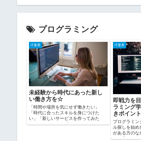
プログラミング
IT業界
IT業界
未経験から時代にあった新し
い働き方を☆
即戦力を
ラミング
「時間や場所を気にせず働きたい」
「時代に合ったスキルを身につけた
きポイン
い」「新しいサービスを作ってみた
プログラミン
い」 こんなことを考えたことはないで
ル探しを始め
しょうか？ 今年に入り、在宅で働く機
がある方のな
会も増えたことで今まで以上にこのよ
ちの方はいま