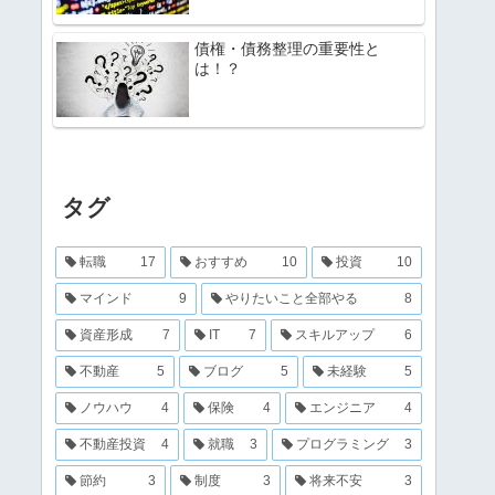
債権・債務整理の重要性と
は！？
タグ
転職
17
おすすめ
10
投資
10
マインド
9
やりたいこと全部やる
8
資産形成
7
IT
7
スキルアップ
6
不動産
5
ブログ
5
未経験
5
ノウハウ
4
保険
4
エンジニア
4
不動産投資
4
就職
3
プログラミング
3
節約
3
制度
3
将来不安
3